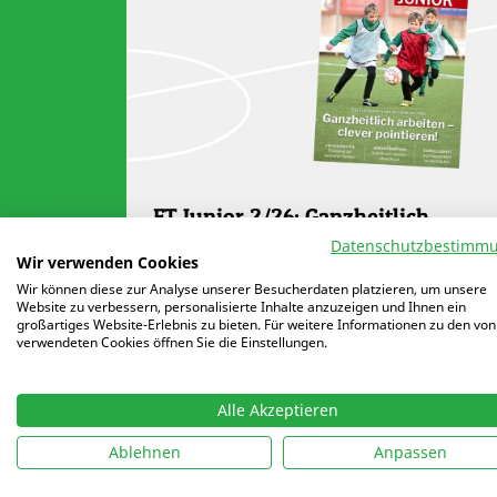
FT Junior 2/26: Ganzheitlich
arbeiten – clever pointieren
Datenschutzbestimm
Wir verwenden Cookies
Wie ganzheitliches Kinderfußball-
Wir können diese zur Analyse unserer Besucherdaten platzieren, um unsere
Website zu verbessern, personalisierte Inhalte anzuzeigen und Ihnen ein
Training gelingt und dennoch
großartiges Website-Erlebnis zu bieten. Für weitere Informationen zu den von
technische Schwerpunkte, sogenannte
verwendeten Cookies öffnen Sie die Einstellungen.
Pointierungen, gesetzt werden können,
zeigen wir mit Autoren des DFB in
Alle Akzeptieren
unserem…
Ablehnen
Anpassen
WEITERLESEN