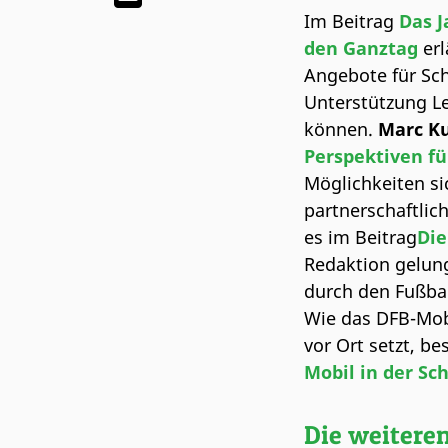
Im Beitrag
Das J
den Ganztag
erl
Angebote für Sch
Unterstützung Le
können.
Marc K
Perspektiven fü
Möglichkeiten si
partnerschaftlic
es im Beitrag
Die
Redaktion gelung
durch den Fußba
Wie das DFB-Mob
vor Ort setzt, be
Mobil in der Sc
Die weiteren