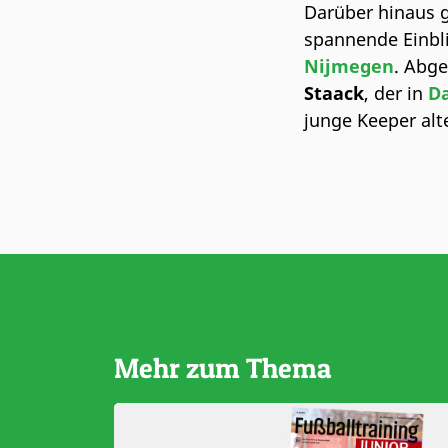
Darüber hinaus
spannende Einbl
Nijmegen
. Abg
Staack
, der in
Da
junge Keeper alt
Mehr zum Thema