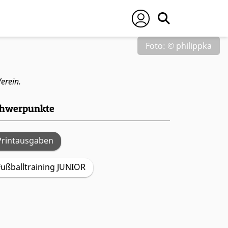
ung
Foto: © philippka
erein.
hwerpunkte
Printausgaben
Fußballtraining JUNIOR