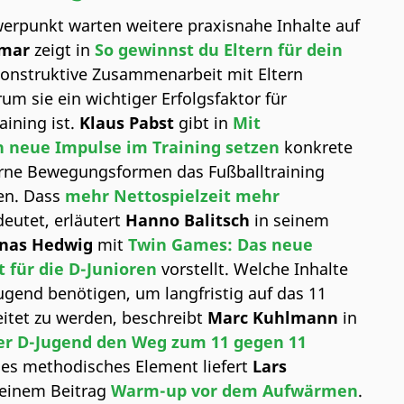
rpunkt warten weitere praxisnahe Inhalte auf
Amar
zeigt in
So gewinnst du Eltern für dein
 konstruktive Zusammenarbeit mit Eltern
um sie ein wichtiger Erfolgsfaktor für
aining ist.
Klaus Pabst
gibt in
Mit
n neue Impulse im Training setzen
konkrete
rne Bewegungsformen das Fußballtraining
en. Dass
mehr Nettospielzeit mehr
eutet, erläutert
Hanno Balitsch
in seinem
onas Hedwig
mit
Twin Games: Das neue
 für die D-Junioren
vorstellt. Welche Inhalte
Jugend benötigen, um langfristig auf das 11
itet zu werden, beschreibt
Marc Kuhlmann
in
er D-Jugend den Weg zum 11 gegen 11
ches methodisches Element liefert
Lars
einem Beitrag
Warm-up vor dem Aufwärmen
.