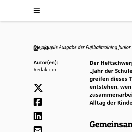
FT Junior 1/26: G
Die aktuelle Ausgabe der Fußballtraining Juni
2
Min
Autor(en):
Der Heftschwer
Redaktion
„Jahr der Schul
greifen dieses
entstehen, wen
zusammenarbei
Alltag der Kind
Gemeinsam