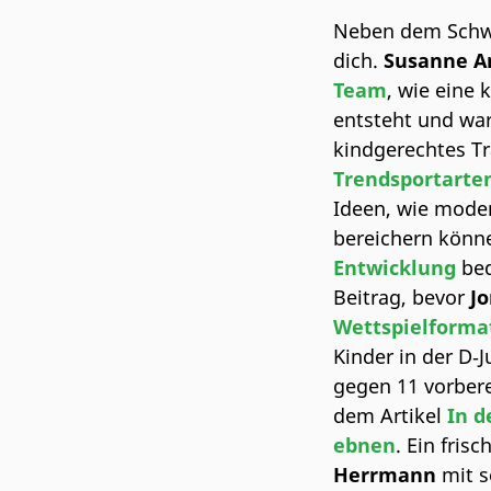
Neben dem Schwe
dich.
Susanne 
Team
, wie eine
entsteht und war
kindgerechtes Tr
Trendsportarte
Ideen, wie mode
bereichern könn
Entwicklung
bed
Beitrag, bevor
J
Wettspielformat
Kinder in der D‑
gegen 11 vorbere
dem Artikel
In d
ebnen
. Ein fris
Herrmann
mit s