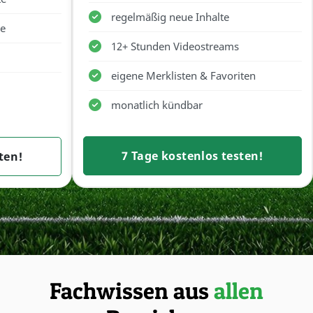
regelmäßig neue Inhalte
he
12+ Stunden Videostreams
eigene Merklisten & Favoriten
monatlich kündbar
7 Tage kostenlos testen!
ten!
Fachwissen aus
allen