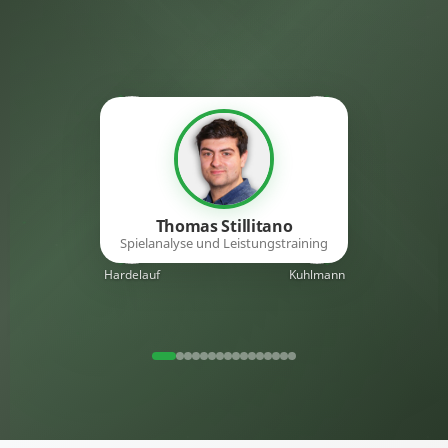
Vallon
Niebler
Thomas Stillitano
Spielanalyse und Leistungstraining
Hardelauf
Kuhlmann