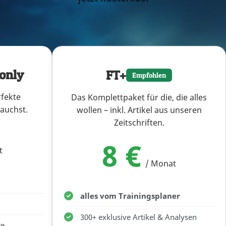
 only
FT+
Empfohlen
rfekte
Das Komplettpaket für die, die alles
auchst.
wollen – inkl. Artikel aus unseren
Zeitschriften.
8 €
t
/ Monat
alles vom Trainingsplaner
300+ exklusive Artikel & Analysen
te