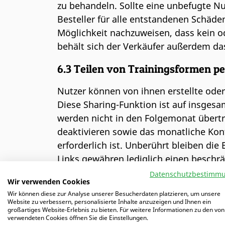
zu behandeln. Sollte eine unbefugte Nu
Besteller für alle entstandenen Schäde
Möglichkeit nachzuweisen, dass kein o
behält sich der Verkäufer außerdem das
6.3 Teilen von Trainingsformen pe
Nutzer können von ihnen erstellte oder
Diese Sharing-Funktion ist auf insges
werden nicht in den Folgemonat übertra
deaktivieren sowie das monatliche Ko
erforderlich ist. Unberührt bleiben di
Links gewähren lediglich einen beschrän
weitergehenden Nutzungsrechte.
Datenschutzbestimm
Wir verwenden Cookies
7. Widerrufsrecht
Wir können diese zur Analyse unserer Besucherdaten platzieren, um unsere
Website zu verbessern, personalisierte Inhalte anzuzeigen und Ihnen ein
großartiges Website-Erlebnis zu bieten. Für weitere Informationen zu den von
7.1 Widerrufsbelehrung für digita
verwendeten Cookies öffnen Sie die Einstellungen.