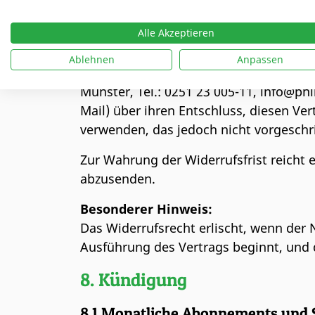
Nutzer haben das Recht, binnen vierze
Alle Akzeptieren
vierzehn Tage ab dem Tag des Vertrags
Ablehnen
Anpassen
Um das Widerrufsrecht auszuüben, müs
Münster, Tel.: 0251 23 005-11, info@phil
Mail) über ihren Entschluss, diesen Ve
verwenden, das jedoch nicht vorgeschr
Zur Wahrung der Widerrufsfrist reicht 
abzusenden.
Besonderer Hinweis:
Das Widerrufsrecht erlischt, wenn der 
Ausführung des Vertrags beginnt, und d
8. Kündigung
8.1 Monatliche Abonnements und