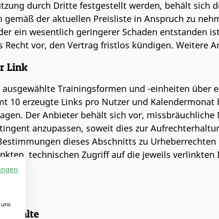
tzung durch Dritte festgestellt werden, behält sich d
n gemäß der aktuellen Preisliste in Anspruch zu nehm
der ein wesentlich geringerer Schaden entstanden is
 Recht vor, den Vertrag fristlos kündigen. Weitere 
r Link
 ausgewählte Trainingsformen und -einheiten über ein
amt 10 erzeugte Links pro Nutzer und Kalendermonat 
gen. Der Anbieter behält sich vor, missbräuchliche 
ntingent anzupassen, soweit dies zur Aufrechterhal
e Bestimmungen dieses Abschnitts zu Urheberrechten 
kten, technischen Zugriff auf die jeweils verlinkten
ungen
 uns
le Inhalte