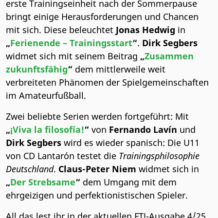
erste Trainingseinheit nach der Sommerpause
bringt einige Herausforderungen und Chancen
mit sich. Diese beleuchtet
Jonas Hedwig
in
„
Ferienende – Trainingsstart
“
.
Dirk Segbers
widmet sich mit seinem Beitrag
„
Zusammen
zukunftsfähig
“
dem mittlerweile weit
verbreiteten Phänomen der Spielgemeinschaften
im Amateurfußball.
Zwei beliebte Serien werden fortgeführt: Mit
„
¡Viva la filosofía!
“
von
Fernando Lavín
und
Dirk Segbers
wird es wieder spanisch: Die U11
von CD Lantarón testet die
Trainingsphilosophie
Deutschland
.
Claus-Peter Niem
widmet sich in
„
Der Strebsame
“
dem Umgang mit dem
ehrgeizigen und perfektionistischen Spieler.
All das lest ihr in der aktuellen FTJ-Ausgabe 4/25.