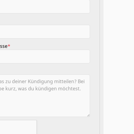
esse
*