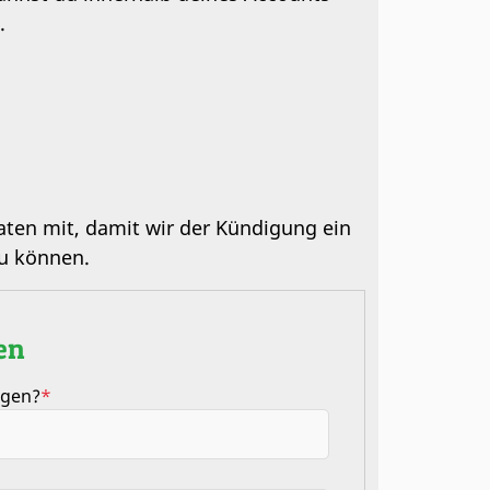
.
aten mit, damit wir der Kündigung ein
u können.
en
igen?
*