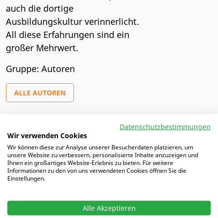
auch die dortige
Ausbildungskultur verinnerlicht.
All diese Erfahrungen sind ein
großer Mehrwert.
Gruppe: Autoren
ALLE AUTOREN
Datenschutzbestimmungen
Wir verwenden Cookies
Artikel von Marc-Patrick
Wir können diese zur Analyse unserer Besucherdaten platzieren, um
unsere Website zu verbessern, personalisierte Inhalte anzuzeigen und
28.07.2025 |
ITK 2025: Der Spielbeschleuniger
Ihnen ein großartiges Website-Erlebnis zu bieten. Für weitere
Informationen zu den von uns verwendeten Cookies öffnen Sie die
Einstellungen.
24.03.2025 |
DFB-Analyse der EM 2024: Vier
Schwerpunkte für die Ausbildung
Alle Akzeptieren