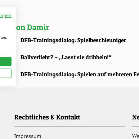
ungen
kel von Damir
 uns
.2026 |
DFB-Trainingsdialog: Spielbeschleuniger
.2025 |
Ballverliebt? – „Lasst sie dribbeln!“
.2025 |
DFB-Trainingsdialog: Spielen auf mehreren F
Rechtliches & Kontakt
Ne
Wi
Impressum