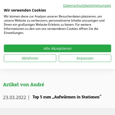
Internationale Stationen als Spieler und Trainer
Datenschutzbestimmungen
in Großbritannien, Südafrika und der
Wir verwenden Cookies
Volksrepublik China runden seine Expertise ab.
Wir können diese zur Analyse unserer Besucherdaten platzieren, um
unsere Website zu verbessern, personalisierte Inhalte anzuzeigen und
Seit 2020 bringt er diese Erfahrung in die
Ihnen ein großartiges Website-Erlebnis zu bieten. Für weitere
Redaktion ein und leitet dort das Ressort
Informationen zu den von uns verwendeten Cookies öffnen Sie die
Einstellungen.
„Internationales“.
Gruppe: Redakteure
Alle Akzeptieren
Ablehnen
Anpassen
ALLE REDAKTEURE
Artikel von André
23.03.2022 |
Top 5 zum „Aufwärmen in Stationen"