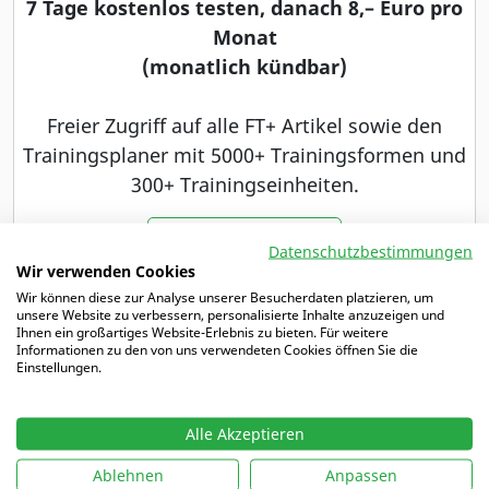
7 Tage kostenlos testen, danach 8,– Euro pro
Monat
(monatlich kündbar)
Freier Zugriff auf alle FT+ Artikel sowie den
Trainingsplaner mit 5000+ Trainingsformen und
300+ Trainingseinheiten.
JETZT FREISCHALTEN
Datenschutzbestimmungen
Wir verwenden Cookies
Du bist bereits Abonnent unserer Zeitschrift
Wir können diese zur Analyse unserer Besucherdaten platzieren, um
unsere Website zu verbessern, personalisierte Inhalte anzuzeigen und
Fußballtraining oder Fußballtraining JUNIOR?
Ihnen ein großartiges Website-Erlebnis zu bieten. Für weitere
Dann haben wir ein besonderes Angebot für dich.
Informationen zu den von uns verwendeten Cookies öffnen Sie die
Einstellungen.
MEHR DAZU
Alle Akzeptieren
Ablehnen
Anpassen