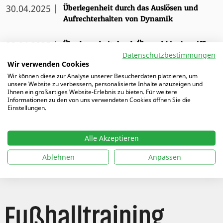
30.04.2025 |
Überlegenheit durch das Auslösen und
Aufrechterhalten von Dynamik
30.04.2025 |
Überlegenheit durch Überzahl in Angriff
und Abwehr
Datenschutzbestimmungen
Wir verwenden Cookies
Wir können diese zur Analyse unserer Besucherdaten platzieren, um
30.04.2025 |
Überlegenheit durch Positionierung in
unsere Website zu verbessern, personalisierte Inhalte anzuzeigen und
Angriff und Abwehr
Ihnen ein großartiges Website-Erlebnis zu bieten. Für weitere
Informationen zu den von uns verwendeten Cookies öffnen Sie die
Einstellungen.
05.09.2025 |
Das Kindertrainer-Zertifikat
Alle Akzeptieren
06.05.2025 |
Trainingsformen spielerisch steuern
Ablehnen
Anpassen