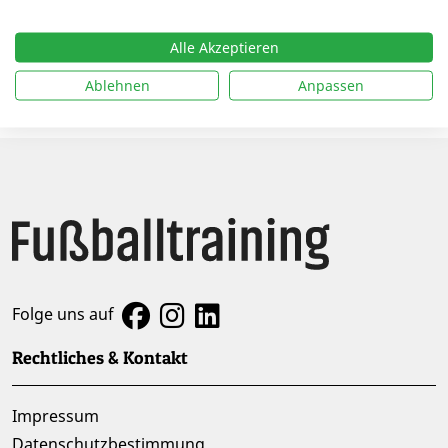
07.06.2023 |
Der Kniff mit der Ecke: Defensive
Rollenprofile bei Eckbällen
Alle Akzeptieren
06.06.2024 |
Gefährlich aus allen Lagen: Offensive
Ablehnen
Anpassen
Positionsprofile bei Freistößen
Folge uns auf
Rechtliches & Kontakt
Impressum
Datenschutzbestimmung