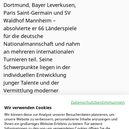
Dortmund, Bayer Leverkusen,
Paris Saint-Germain und SV
Waldhof Mannheim –
absolvierte er 66 Länderspiele
für die deutsche
Nationalmannschaft und nahm
an mehreren internationalen
Turnieren teil. Seine
Schwerpunkte liegen in der
individuellen Entwicklung
junger Talente und der
Vermittlung moderner
Defensivkonzepte.
Datenschutzbestimmungen
Wir verwenden Cookies
Gruppe: Autoren
Wir können diese zur Analyse unserer Besucherdaten platzieren, um
unsere Website zu verbessern, personalisierte Inhalte anzuzeigen und
Ihnen ein großartiges Website-Erlebnis zu bieten. Für weitere
ALLE AUTOREN
Informationen zu den von uns verwendeten Cookies öffnen Sie die