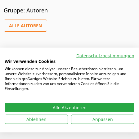
Gruppe: Autoren
ALLE AUTOREN
Artikel von Christian
Datenschutzbestimmungen
Wir verwenden Cookies
Wir können diese zur Analyse unserer Besucherdaten platzieren, um
16.02.2026 |
DFB U16-Team: Ganzheitliche und hoch
unsere Website zu verbessern, personalisierte Inhalte anzuzeigen und
dosierte Talententwicklung
Ihnen ein großartiges Website-Erlebnis zu bieten. Für weitere
Informationen zu den von uns verwendeten Cookies öffnen Sie die
Einstellungen.
Alle Akzeptieren
Ablehnen
Anpassen