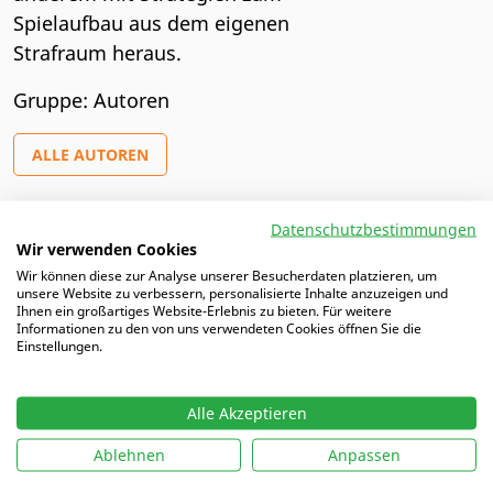
Spielaufbau aus dem eigenen
Strafraum heraus.
Gruppe: Autoren
ALLE AUTOREN
Datenschutzbestimmungen
Wir verwenden Cookies
Artikel von Benjamin
Wir können diese zur Analyse unserer Besucherdaten platzieren, um
unsere Website zu verbessern, personalisierte Inhalte anzuzeigen und
Ihnen ein großartiges Website-Erlebnis zu bieten. Für weitere
11.02.2021 |
FC St. Pauli U16: Kreative Spieleröffnung
Informationen zu den von uns verwendeten Cookies öffnen Sie die
beim Abstoß
Einstellungen.
Alle Akzeptieren
Ablehnen
Anpassen