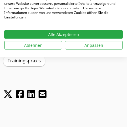
MEHR DAZU
unsere Website zu verbessern, personalisierte Inhalte anzuzeigen und
Ihnen ein großartiges Website-Erlebnis zu bieten. Für weitere
Informationen zu den von uns verwendeten Cookies öffnen Sie die
Einstellungen.
Schwerpunkte
Alle Akzeptieren
Ablehnen
Anpassen
Trainingsplanung
Angreifen
Kinder
Trainingspraxis