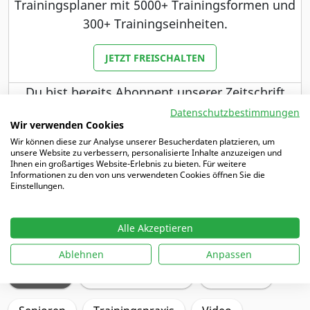
Trainingsplaner mit 5000+ Trainingsformen und
300+ Trainingseinheiten.
JETZT FREISCHALTEN
Du bist bereits Abonnent unserer Zeitschrift
Fußballtraining oder Fußballtraining JUNIOR?
Datenschutzbestimmungen
Wir verwenden Cookies
Dann haben wir ein besonderes Angebot für dich.
Wir können diese zur Analyse unserer Besucherdaten platzieren, um
unsere Website zu verbessern, personalisierte Inhalte anzuzeigen und
MEHR DAZU
Ihnen ein großartiges Website-Erlebnis zu bieten. Für weitere
Informationen zu den von uns verwendeten Cookies öffnen Sie die
Einstellungen.
Alle Akzeptieren
Schwerpunkte
Ablehnen
Anpassen
Training
Trainingsplanung
Angreifen