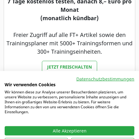
7 Tage kostenlos testen, danach 8,– Euro pro
Monat
(monatlich kündbar)
Freier Zugriff auf alle FT+ Artikel sowie den
Trainingsplaner mit 5000+ Trainingsformen und
300+ Trainingseinheiten.
JETZT FREISCHALTEN
Datenschutzbestimmungen
Du bist bereits Abonnent unserer Zeitschrift
Wir verwenden Cookies
Fußballtraining oder Fußballtraining JUNIOR?
Wir können diese zur Analyse unserer Besucherdaten platzieren, um
unsere Website zu verbessern, personalisierte Inhalte anzuzeigen und
Dann haben wir ein besonderes Angebot für dich.
Ihnen ein großartiges Website-Erlebnis zu bieten. Für weitere
Informationen zu den von uns verwendeten Cookies öffnen Sie die
Einstellungen.
MEHR DAZU
Alle Akzeptieren