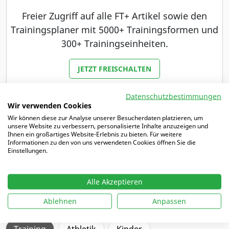
Freier Zugriff auf alle FT+ Artikel sowie den
Trainingsplaner mit 5000+ Trainingsformen und
300+ Trainingseinheiten.
JETZT FREISCHALTEN
Du bist bereits Abonnent unserer Zeitschrift
Datenschutzbestimmungen
Wir verwenden Cookies
Fußballtraining oder Fußballtraining JUNIOR?
Wir können diese zur Analyse unserer Besucherdaten platzieren, um
Dann haben wir ein besonderes Angebot für dich.
unsere Website zu verbessern, personalisierte Inhalte anzuzeigen und
Ihnen ein großartiges Website-Erlebnis zu bieten. Für weitere
Informationen zu den von uns verwendeten Cookies öffnen Sie die
MEHR DAZU
Einstellungen.
Alle Akzeptieren
Schwerpunkte
Ablehnen
Anpassen
Training
Athletik
Kinder