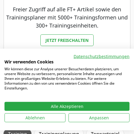
Freier Zugriff auf alle FT+ Artikel sowie den
Trainingsplaner mit 5000+ Trainingsformen und
300+ Trainingseinheiten.
JETZT FREISCHALTEN
Du bist bereits Abonnent unserer Zeitschrift
Datenschutzbestimmungen
Wir verwenden Cookies
Fußballtraining oder Fußballtraining JUNIOR?
Wir können diese zur Analyse unserer Besucherdaten platzieren, um
Dann haben wir ein besonderes Angebot für dich.
unsere Website zu verbessern, personalisierte Inhalte anzuzeigen und
Ihnen ein großartiges Website-Erlebnis zu bieten. Für weitere
Informationen zu den von uns verwendeten Cookies öffnen Sie die
MEHR DAZU
Einstellungen.
Alle Akzeptieren
Schwerpunkte
Ablehnen
Anpassen
Training
Trainingsplanung
Torwartspiel