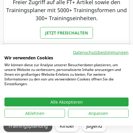
Freier Zugriff auf alle FT+ Artikel sowie den
Trainingsplaner mit 5000+ Trainingsformen und
300+ Trainingseinheiten.
JETZT FREISCHALTEN
Du bist bereits Abonnent unserer Zeitschrift
Datenschutzbestimmungen
Fußballtraining oder Fußballtraining JUNIOR?
Wir verwenden Cookies
Dann haben wir ein besonderes Angebot für dich.
Wir können diese zur Analyse unserer Besucherdaten platzieren, um
unsere Website zu verbessern, personalisierte Inhalte anzuzeigen und
Ihnen ein großartiges Website-Erlebnis zu bieten. Für weitere
MEHR DAZU
Informationen zu den von uns verwendeten Cookies öffnen Sie die
Einstellungen.
Alle Akzeptieren
Schwerpunkte
Ablehnen
Anpassen
Trainingsplanung
Kinder
Jugend