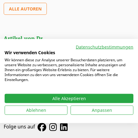
ALLE AUTOREN
Artikel von Dr.
Datenschutzbestimmungen
Wir verwenden Cookies
30.05.2025 |
FAIRniño – Ein neues Kapitel im
Kinderfußball?
Wir können diese zur Analyse unserer Besucherdaten platzieren, um
unsere Website zu verbessern, personalisierte Inhalte anzuzeigen und
Ihnen ein großartiges Website-Erlebnis zu bieten. Für weitere
Informationen zu den von uns verwendeten Cookies öffnen Sie die
Einstellungen.
Alle Akzeptieren
Ablehnen
Anpassen
Folge uns auf