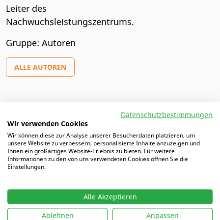
Leiter des
Nachwuchsleistungszentrums.
Gruppe: Autoren
ALLE AUTOREN
Artikel von Peter
Datenschutzbestimmungen
Wir verwenden Cookies
Wir können diese zur Analyse unserer Besucherdaten platzieren, um
12.05.2025 |
Vom Rasenschach zum Tempofußball: So
unsere Website zu verbessern, personalisierte Inhalte anzuzeigen und
trainiert man das Umschaltspiel
Ihnen ein großartiges Website-Erlebnis zu bieten. Für weitere
Informationen zu den von uns verwendeten Cookies öffnen Sie die
Einstellungen.
15.04.2025 |
Wilde Abenteuer statt fader Abläufe
Alle Akzeptieren
Ablehnen
Anpassen