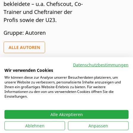
bekleidete – u.a. Chefscout, Co-
Trainer und Cheftrainer der
Profis sowie der U23.
Gruppe: Autoren
ALLE AUTOREN
Datenschutzbestimmungen
Wir verwenden Cookies
Artikel von Kieran
Wir können diese zur Analyse unserer Besucherdaten platzieren, um
unsere Website zu verbessern, personalisierte Inhalte anzuzeigen und
Ihnen ein großartiges Website-Erlebnis zu bieten. Für weitere
05.05.2025 |
Zentrumspieler mit der immer passenden
Informationen zu den von uns verwendeten Cookies öffnen Sie die
Einstellungen.
(Re)Aktion
Alle Akzeptieren
Ablehnen
Anpassen