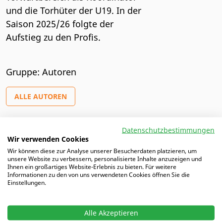
und die Torhüter der U19. In der
Saison 2025/26 folgte der
Aufstieg zu den Profis.
Gruppe: Autoren
ALLE AUTOREN
Datenschutzbestimmungen
Wir verwenden Cookies
Artikel von Volkan
Wir können diese zur Analyse unserer Besucherdaten platzieren, um
unsere Website zu verbessern, personalisierte Inhalte anzuzeigen und
Ihnen ein großartiges Website-Erlebnis zu bieten. Für weitere
12.06.2025 |
FC Schalke 04: Warm-up von Torhütern
Informationen zu den von uns verwendeten Cookies öffnen Sie die
Einstellungen.
10.06.2025 |
FC Schalke 04: Torhüter als Schlüssel für
den „Eckballkonter“
Alle Akzeptieren