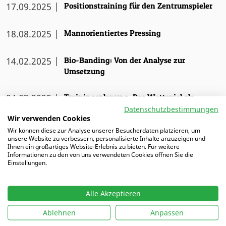
17.09.2025 |
Positionstraining für den Zentrumspieler
18.08.2025 |
Mannorientiertes Pressing
14.02.2025 |
Bio-Banding: Von der Analyse zur
Umsetzung
04.03.2025 |
Trainingsplanung: Das Wettspiel als
Grundlage
Datenschutzbestimmungen
Wir verwenden Cookies
Wir können diese zur Analyse unserer Besucherdaten platzieren, um
08.07.2024 |
EM 2024: Mit „Kleinigkeiten" zum Erfolg
unsere Website zu verbessern, personalisierte Inhalte anzuzeigen und
Ihnen ein großartiges Website-Erlebnis zu bieten. Für weitere
Informationen zu den von uns verwendeten Cookies öffnen Sie die
20.06.2024 |
EM 2024: Die Flügel überladen,
Einstellungen.
tiefstehende Gegner knacken
Alle Akzeptieren
23.04.2024 |
Barcas Flügelspiel im Clásico
Ablehnen
Anpassen
Leverkusens meisterhafte Spielidee