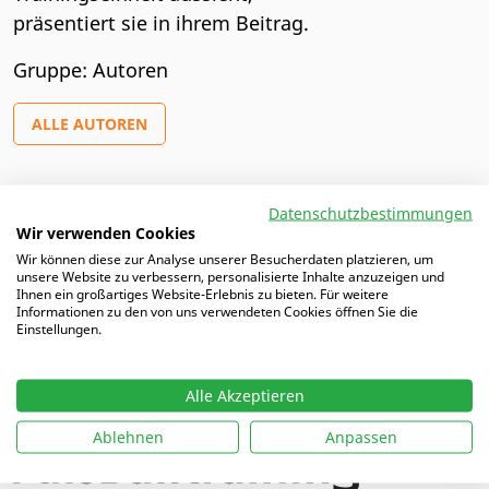
präsentiert sie in ihrem Beitrag.
Gruppe: Autoren
ALLE AUTOREN
Datenschutzbestimmungen
Artikel von Nina
Wir verwenden Cookies
Wir können diese zur Analyse unserer Besucherdaten platzieren, um
unsere Website zu verbessern, personalisierte Inhalte anzuzeigen und
12.09.2025 |
Mit Herz und Ball – mein Weg zur
Ihnen ein großartiges Website-Erlebnis zu bieten. Für weitere
Kindertrainerin
Informationen zu den von uns verwendeten Cookies öffnen Sie die
Einstellungen.
Alle Akzeptieren
Ablehnen
Anpassen