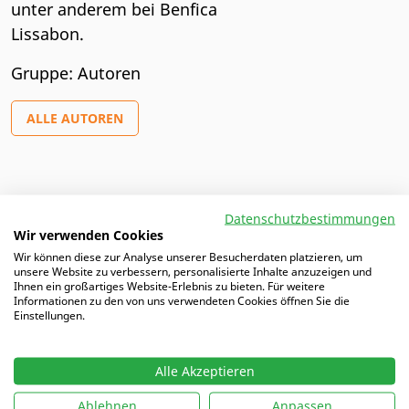
unter anderem bei Benfica
Lissabon.
Gruppe: Autoren
ALLE AUTOREN
Artikel von Marcus
Datenschutzbestimmungen
Wir verwenden Cookies
20.03.2025 |
Benfica Lissabon: Einblicke in die
Wir können diese zur Analyse unserer Besucherdaten platzieren, um
englische Woche des Frauenteams
unsere Website zu verbessern, personalisierte Inhalte anzuzeigen und
Ihnen ein großartiges Website-Erlebnis zu bieten. Für weitere
Informationen zu den von uns verwendeten Cookies öffnen Sie die
Einstellungen.
20.03.2025 |
Benfica Lissabon: Eine exemplarische
Trainingswoche der U19
Alle Akzeptieren
Ablehnen
Anpassen