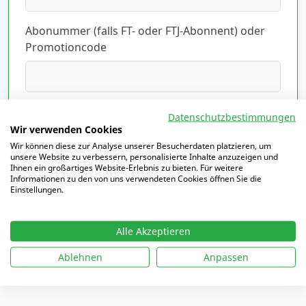
Abonummer (falls FT- oder FTJ-Abonnent) oder
Promotioncode
Ich habe die Datenschutzerklärung gelesen
Datenschutzbestimmungen
und akzeptiert.
Hier lesen
*
Wir verwenden Cookies
Wir können diese zur Analyse unserer Besucherdaten platzieren, um
unsere Website zu verbessern, personalisierte Inhalte anzuzeigen und
Ihnen ein großartiges Website-Erlebnis zu bieten. Für weitere
Informationen zu den von uns verwendeten Cookies öffnen Sie die
Einstellungen.
Mit
*
markierte Felder sind Pflichtfelder
Alle Akzeptieren
Ablehnen
Anpassen
Ich möchte mich einloggen