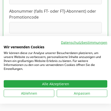
Abonummer (falls FT- oder FTJ-Abonnent) oder
Promotioncode
Ich habe die Datenschutzerklärung gelesen
Datenschutzbestimmungen
und akzeptiert.
Hier lesen
*
Wir verwenden Cookies
Wir können diese zur Analyse unserer Besucherdaten platzieren, um
unsere Website zu verbessern, personalisierte Inhalte anzuzeigen und
Ihnen ein großartiges Website-Erlebnis zu bieten. Für weitere
Informationen zu den von uns verwendeten Cookies öffnen Sie die
Einstellungen.
Mit
*
markierte Felder sind Pflichtfelder
Alle Akzeptieren
Ablehnen
Anpassen
Ich möchte mich einloggen