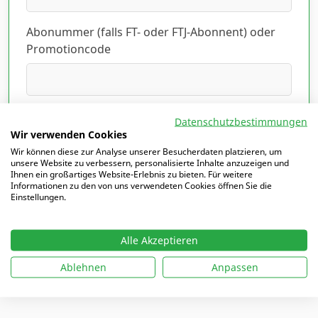
Abonummer (falls FT- oder FTJ-Abonnent) oder
Promotioncode
Ich habe die Datenschutzerklärung gelesen
Datenschutzbestimmungen
und akzeptiert.
Hier lesen
*
Wir verwenden Cookies
Wir können diese zur Analyse unserer Besucherdaten platzieren, um
unsere Website zu verbessern, personalisierte Inhalte anzuzeigen und
Ihnen ein großartiges Website-Erlebnis zu bieten. Für weitere
Informationen zu den von uns verwendeten Cookies öffnen Sie die
Einstellungen.
Mit
*
markierte Felder sind Pflichtfelder
Alle Akzeptieren
Ablehnen
Anpassen
Ich möchte mich einloggen