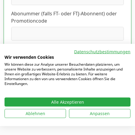
Abonummer (falls FT- oder FTJ-Abonnent) oder
Promotioncode
Ich habe die Datenschutzerklärung gelesen
Datenschutzbestimmungen
und akzeptiert.
Hier lesen
*
Wir verwenden Cookies
Wir können diese zur Analyse unserer Besucherdaten platzieren, um
unsere Website zu verbessern, personalisierte Inhalte anzuzeigen und
Ihnen ein großartiges Website-Erlebnis zu bieten. Für weitere
Informationen zu den von uns verwendeten Cookies öffnen Sie die
Einstellungen.
Mit
*
markierte Felder sind Pflichtfelder
Alle Akzeptieren
Ablehnen
Anpassen
Ich möchte mich einloggen