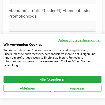
Abonummer (falls FT- oder FTJ-Abonnent) oder
Promotioncode
Ich habe die Datenschutzerklärung gelesen
Datenschutzbestimmungen
und akzeptiert.
Hier lesen
*
Wir verwenden Cookies
Wir können diese zur Analyse unserer Besucherdaten platzieren, um
unsere Website zu verbessern, personalisierte Inhalte anzuzeigen und
Ihnen ein großartiges Website-Erlebnis zu bieten. Für weitere
Informationen zu den von uns verwendeten Cookies öffnen Sie die
Einstellungen.
Mit
*
markierte Felder sind Pflichtfelder
Alle Akzeptieren
Ablehnen
Anpassen
Ich möchte mich einloggen