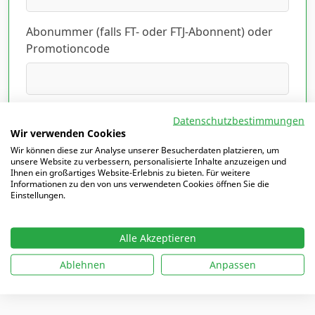
Abonummer (falls FT- oder FTJ-Abonnent) oder
Promotioncode
Ich habe die Datenschutzerklärung gelesen
Datenschutzbestimmungen
und akzeptiert.
Hier lesen
*
Wir verwenden Cookies
Wir können diese zur Analyse unserer Besucherdaten platzieren, um
unsere Website zu verbessern, personalisierte Inhalte anzuzeigen und
Ihnen ein großartiges Website-Erlebnis zu bieten. Für weitere
Informationen zu den von uns verwendeten Cookies öffnen Sie die
Einstellungen.
Mit
*
markierte Felder sind Pflichtfelder
Alle Akzeptieren
Ablehnen
Anpassen
Ich möchte mich einloggen