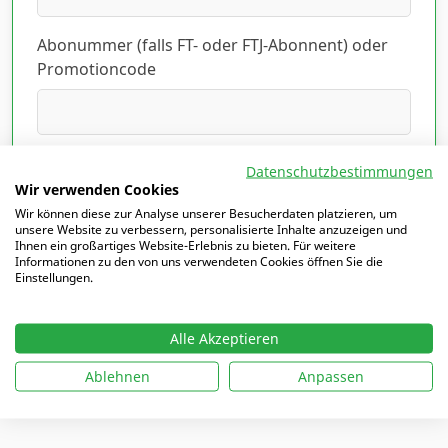
Abonummer (falls FT- oder FTJ-Abonnent) oder
Promotioncode
Ich habe die Datenschutzerklärung gelesen
Datenschutzbestimmungen
und akzeptiert.
Hier lesen
*
Wir verwenden Cookies
Wir können diese zur Analyse unserer Besucherdaten platzieren, um
unsere Website zu verbessern, personalisierte Inhalte anzuzeigen und
Ihnen ein großartiges Website-Erlebnis zu bieten. Für weitere
Informationen zu den von uns verwendeten Cookies öffnen Sie die
Einstellungen.
Mit
*
markierte Felder sind Pflichtfelder
Alle Akzeptieren
Ablehnen
Anpassen
Ich möchte mich einloggen