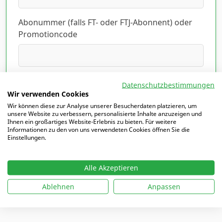
Abonummer (falls FT- oder FTJ-Abonnent) oder
Promotioncode
Ich habe die Datenschutzerklärung gelesen
Datenschutzbestimmungen
und akzeptiert.
Hier lesen
*
Wir verwenden Cookies
Wir können diese zur Analyse unserer Besucherdaten platzieren, um
unsere Website zu verbessern, personalisierte Inhalte anzuzeigen und
Ihnen ein großartiges Website-Erlebnis zu bieten. Für weitere
Informationen zu den von uns verwendeten Cookies öffnen Sie die
Einstellungen.
Mit
*
markierte Felder sind Pflichtfelder
Alle Akzeptieren
Ablehnen
Anpassen
Ich möchte mich einloggen