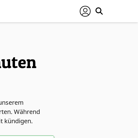
nuten
u unserem
arten. Während
it kündigen.