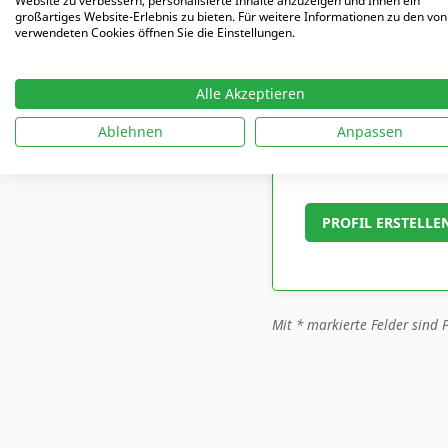
Website zu verbessern, personalisierte Inhalte anzuzeigen und Ihnen ein
großartiges Website-Erlebnis zu bieten. Für weitere Informationen zu den von
verwendeten Cookies öffnen Sie die Einstellungen.
Abonummer (falls 
Alle Akzeptieren
Ablehnen
Anpassen
Ich habe die Da
Mit
*
markierte Felder sind P