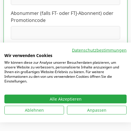
Abonummer (falls FT- oder FTJ-Abonnent) oder
Promotioncode
Ich habe die Datenschutzerklärung gelesen
Datenschutzbestimmungen
und akzeptiert.
Hier lesen
*
Wir verwenden Cookies
Wir können diese zur Analyse unserer Besucherdaten platzieren, um
unsere Website zu verbessern, personalisierte Inhalte anzuzeigen und
Ihnen ein großartiges Website-Erlebnis zu bieten. Für weitere
Informationen zu den von uns verwendeten Cookies öffnen Sie die
Einstellungen.
Mit
*
markierte Felder sind Pflichtfelder
Alle Akzeptieren
Ablehnen
Anpassen
Ich möchte mich einloggen