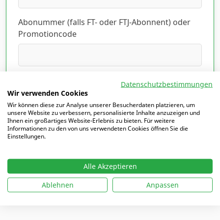
Abonummer (falls FT- oder FTJ-Abonnent) oder
Promotioncode
Ich habe die Datenschutzerklärung gelesen
Datenschutzbestimmungen
und akzeptiert.
Hier lesen
*
Wir verwenden Cookies
Wir können diese zur Analyse unserer Besucherdaten platzieren, um
unsere Website zu verbessern, personalisierte Inhalte anzuzeigen und
Ihnen ein großartiges Website-Erlebnis zu bieten. Für weitere
Informationen zu den von uns verwendeten Cookies öffnen Sie die
Einstellungen.
Mit
*
markierte Felder sind Pflichtfelder
Alle Akzeptieren
Ablehnen
Anpassen
Ich möchte mich einloggen