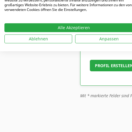
Website zu verbessern, personalisierte Inhalte anzuzeigen und Ihnen ein
großartiges Website-Erlebnis zu bieten. Für weitere Informationen zu den von
verwendeten Cookies öffnen Sie die Einstellungen.
Abonummer (falls 
Alle Akzeptieren
Ablehnen
Anpassen
Ich habe die Da
Mit
*
markierte Felder sind P