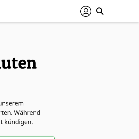
nuten
u unserem
arten. Während
it kündigen.