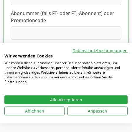
Abonummer (falls FT- oder FTJ-Abonnent) oder
Promotioncode
Ich habe die Datenschutzerklärung gelesen
Datenschutzbestimmungen
und akzeptiert.
Hier lesen
*
Wir verwenden Cookies
Wir können diese zur Analyse unserer Besucherdaten platzieren, um
unsere Website zu verbessern, personalisierte Inhalte anzuzeigen und
Ihnen ein großartiges Website-Erlebnis zu bieten. Für weitere
Informationen zu den von uns verwendeten Cookies öffnen Sie die
Einstellungen.
Mit
*
markierte Felder sind Pflichtfelder
Alle Akzeptieren
Ablehnen
Anpassen
Ich möchte mich einloggen