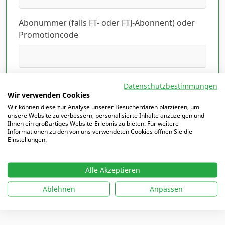
Abonummer (falls FT- oder FTJ-Abonnent) oder
Promotioncode
Ich habe die Datenschutzerklärung gelesen
Datenschutzbestimmungen
und akzeptiert.
Hier lesen
*
Wir verwenden Cookies
Wir können diese zur Analyse unserer Besucherdaten platzieren, um
unsere Website zu verbessern, personalisierte Inhalte anzuzeigen und
Ihnen ein großartiges Website-Erlebnis zu bieten. Für weitere
Informationen zu den von uns verwendeten Cookies öffnen Sie die
Einstellungen.
Mit
*
markierte Felder sind Pflichtfelder
Alle Akzeptieren
Ablehnen
Anpassen
Ich möchte mich einloggen