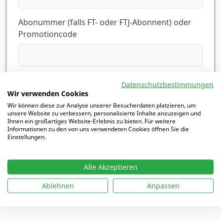
Abonummer (falls FT- oder FTJ-Abonnent) oder
Promotioncode
Ich habe die Datenschutzerklärung gelesen
Datenschutzbestimmungen
und akzeptiert.
Hier lesen
*
Wir verwenden Cookies
Wir können diese zur Analyse unserer Besucherdaten platzieren, um
unsere Website zu verbessern, personalisierte Inhalte anzuzeigen und
Ihnen ein großartiges Website-Erlebnis zu bieten. Für weitere
Informationen zu den von uns verwendeten Cookies öffnen Sie die
Einstellungen.
Mit
*
markierte Felder sind Pflichtfelder
Alle Akzeptieren
Ablehnen
Anpassen
Ich möchte mich einloggen