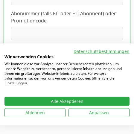
Abonummer (falls FT- oder FTJ-Abonnent) oder
Promotioncode
Ich habe die Datenschutzerklärung gelesen
Datenschutzbestimmungen
und akzeptiert.
Hier lesen
*
Wir verwenden Cookies
Wir können diese zur Analyse unserer Besucherdaten platzieren, um
unsere Website zu verbessern, personalisierte Inhalte anzuzeigen und
Ihnen ein großartiges Website-Erlebnis zu bieten. Für weitere
Informationen zu den von uns verwendeten Cookies öffnen Sie die
Einstellungen.
Mit
*
markierte Felder sind Pflichtfelder
Alle Akzeptieren
Ablehnen
Anpassen
Ich möchte mich einloggen