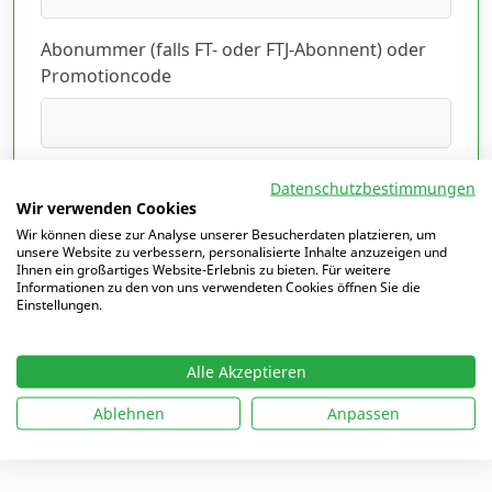
Abonummer (falls FT- oder FTJ-Abonnent) oder
Promotioncode
Ich habe die Datenschutzerklärung gelesen
Datenschutzbestimmungen
und akzeptiert.
Hier lesen
*
Wir verwenden Cookies
Wir können diese zur Analyse unserer Besucherdaten platzieren, um
unsere Website zu verbessern, personalisierte Inhalte anzuzeigen und
Ihnen ein großartiges Website-Erlebnis zu bieten. Für weitere
Informationen zu den von uns verwendeten Cookies öffnen Sie die
Einstellungen.
Mit
*
markierte Felder sind Pflichtfelder
Alle Akzeptieren
Ablehnen
Anpassen
Ich möchte mich einloggen