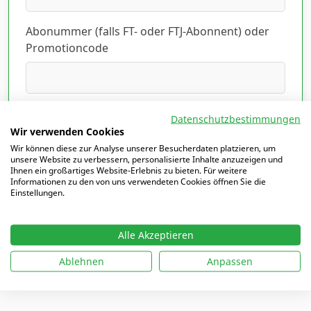
Abonummer (falls FT- oder FTJ-Abonnent) oder
Promotioncode
Ich habe die Datenschutzerklärung gelesen
Datenschutzbestimmungen
und akzeptiert.
Hier lesen
*
Wir verwenden Cookies
Wir können diese zur Analyse unserer Besucherdaten platzieren, um
unsere Website zu verbessern, personalisierte Inhalte anzuzeigen und
Ihnen ein großartiges Website-Erlebnis zu bieten. Für weitere
Informationen zu den von uns verwendeten Cookies öffnen Sie die
Einstellungen.
Mit
*
markierte Felder sind Pflichtfelder
Alle Akzeptieren
Ablehnen
Anpassen
Ich möchte mich einloggen