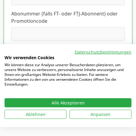
Abonummer (falls FT- oder FTJ-Abonnent) oder
Promotioncode
Ich habe die Datenschutzerklärung gelesen
Datenschutzbestimmungen
und akzeptiert.
Hier lesen
*
Wir verwenden Cookies
Wir können diese zur Analyse unserer Besucherdaten platzieren, um
unsere Website zu verbessern, personalisierte Inhalte anzuzeigen und
Ihnen ein großartiges Website-Erlebnis zu bieten. Für weitere
Informationen zu den von uns verwendeten Cookies öffnen Sie die
Einstellungen.
Mit
*
markierte Felder sind Pflichtfelder
Alle Akzeptieren
Ablehnen
Anpassen
Ich möchte mich einloggen