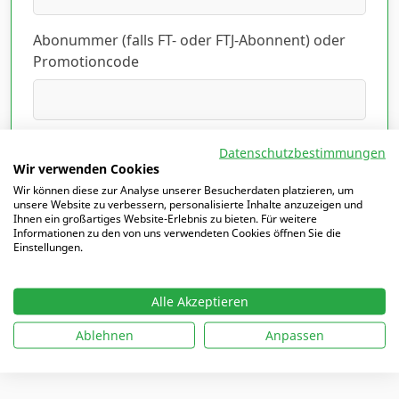
Abonummer (falls FT- oder FTJ-Abonnent) oder
Promotioncode
Ich habe die Datenschutzerklärung gelesen
Datenschutzbestimmungen
und akzeptiert.
Hier lesen
*
Wir verwenden Cookies
Wir können diese zur Analyse unserer Besucherdaten platzieren, um
unsere Website zu verbessern, personalisierte Inhalte anzuzeigen und
Ihnen ein großartiges Website-Erlebnis zu bieten. Für weitere
Informationen zu den von uns verwendeten Cookies öffnen Sie die
Einstellungen.
Mit
*
markierte Felder sind Pflichtfelder
Alle Akzeptieren
Ablehnen
Anpassen
Ich möchte mich einloggen