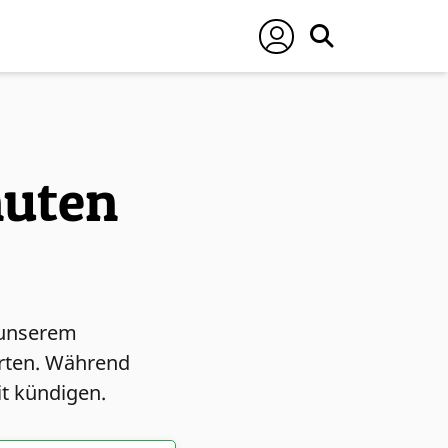
nuten
u unserem
arten. Während
it kündigen.