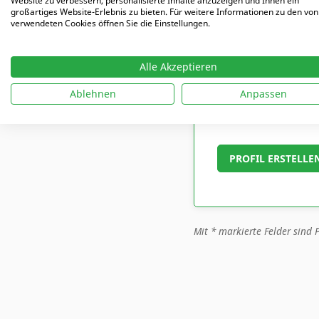
Website zu verbessern, personalisierte Inhalte anzuzeigen und Ihnen ein
großartiges Website-Erlebnis zu bieten. Für weitere Informationen zu den von
verwendeten Cookies öffnen Sie die Einstellungen.
Abonummer (falls 
Alle Akzeptieren
Ablehnen
Anpassen
Ich habe die Da
Mit
*
markierte Felder sind P