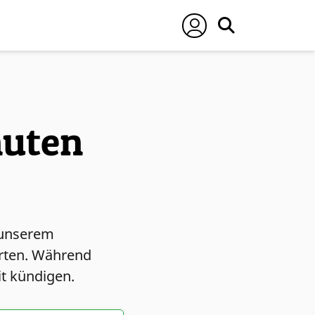
nuten
u unserem
arten. Während
it kündigen.