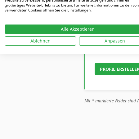
Website zu verbessern, personalisierte Inhalte anzuzeigen und Ihnen ein
großartiges Website-Erlebnis zu bieten. Für weitere Informationen zu den von
verwendeten Cookies öffnen Sie die Einstellungen.
Abonummer (falls 
Alle Akzeptieren
Ablehnen
Anpassen
Ich habe die Da
Mit
*
markierte Felder sind P