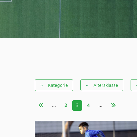
Kategorie
Altersklasse
…
2
3
4
…