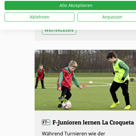
– damit ist er neben Felix Nmecha einer
Alle Akzeptieren
der auffälligsten deutschen Spieler
bislang. Doch was veränderte sich…
Ablehnen
Anpassen
WEITERLESEN
F-Junioren lernen La Croqueta
Während Turnieren wie der